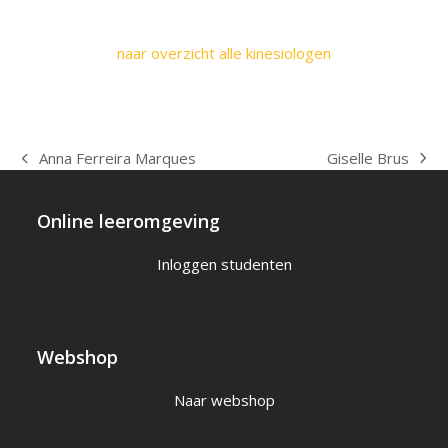
naar overzicht alle kinesiologen
Giselle Brus
Anna Ferreira Marques
next
previous
post:
post:
Online leeromgeving
Inloggen studenten
Webshop
Naar webshop