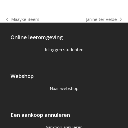
Janine ter Velde
Maayke Beers
next
previous
post:
post:
Online leeromgeving
Inloggen studenten
Webshop
Naar webshop
Een aankoop annuleren
Aankoop annuleren